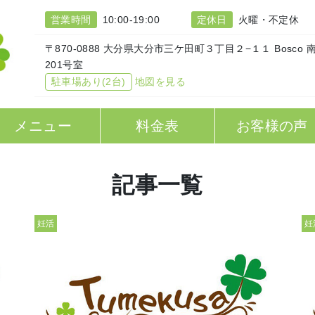
営業時間
10:00-19:00
定休日
火曜・不定休
〒870-0888 大分県大分市三ケ田町３丁目２−１１ Bosco 
201号室
駐車場あり(2台)
地図を見る
メニュー
料金表
お客様の声
記事一覧
妊活
妊