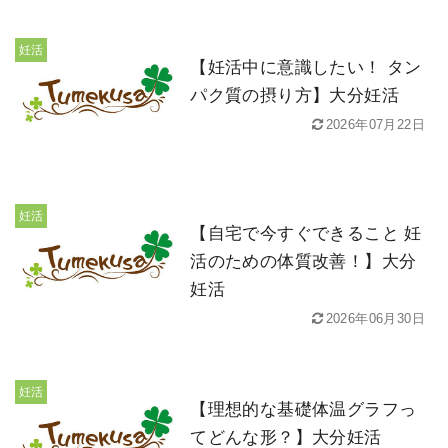
妊活
【妊活中に意識したい！ タン
パク質の摂り方】大分妊活
2026年07月22日
妊活
【自宅で今すぐできること 妊
活のための体質改善！】大分
妊活
2026年06月30日
妊活
【理想的な基礎体温グラフっ
てどんな形？】大分妊活