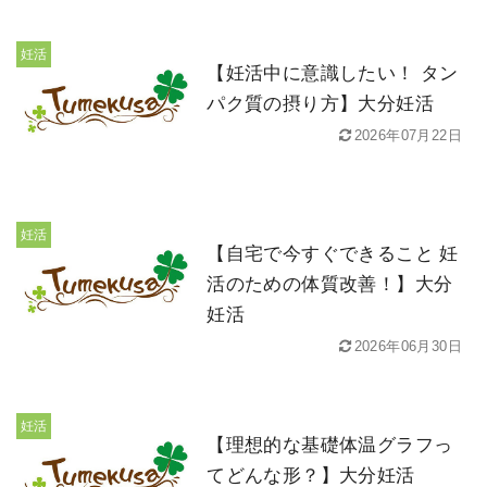
妊活
【妊活中に意識したい！ タン
パク質の摂り方】大分妊活
2026年07月22日
妊活
【自宅で今すぐできること 妊
活のための体質改善！】大分
妊活
2026年06月30日
妊活
【理想的な基礎体温グラフっ
てどんな形？】大分妊活