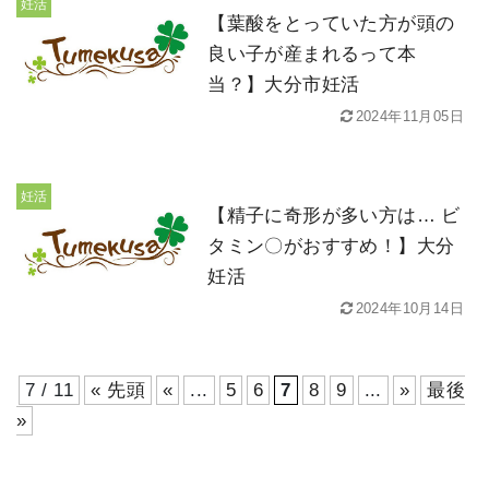
妊活
【葉酸をとっていた方が頭の
良い子が産まれるって本
当？】大分市妊活
2024年11月05日
妊活
【精子に奇形が多い方は… ビ
タミン〇がおすすめ！】大分
妊活
2024年10月14日
7 / 11
« 先頭
«
...
5
6
7
8
9
...
»
最後
»