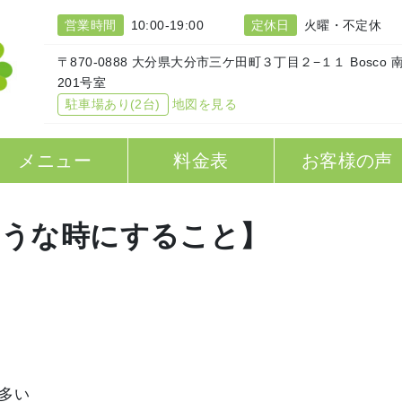
営業時間
10:00-19:00
定休日
火曜・不定休
〒870-0888 大分県大分市三ケ田町３丁目２−１１ Bosco 
201号室
駐車場あり(2台)
地図を見る
メニュー
料金表
お客様の声
そうな時にすること】
多い